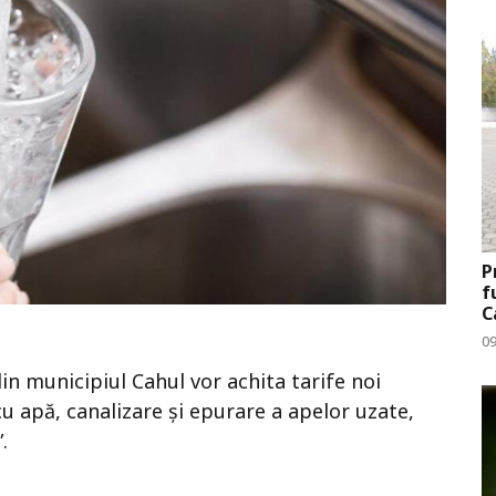
P
f
C
09
in municipiul Cahul vor achita tarife noi
cu apă, canalizare și epurare a apelor uzate,
.