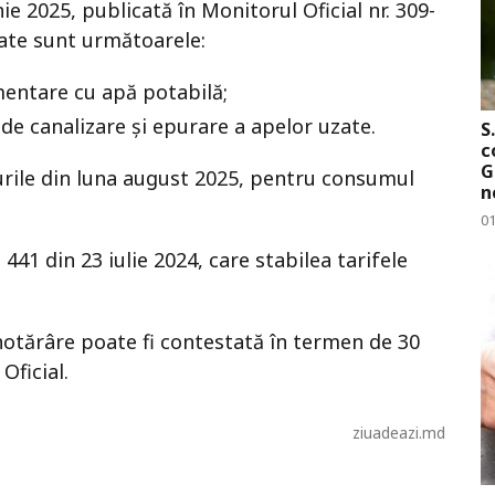
ie 2025, publicată în Monitorul Oficial nr. 309-
bate sunt următoarele:
mentare cu apă potabilă;
de canalizare și epurare a apelor uzate.
S
c
G
turile din luna august 2025, pentru consumul
n
01
41 din 23 iulie 2024, care stabilea tarifele
otărâre poate fi contestată în termen de 30
Oficial.
ziuadeazi.md