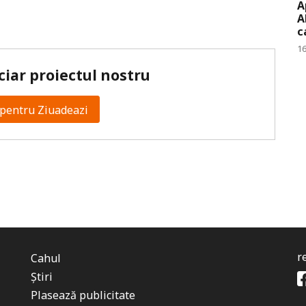
A
A
c
16
ciar proiectul nostru
pentru Ziuadeazi
r
Cahul
Știri
Plasează publicitate