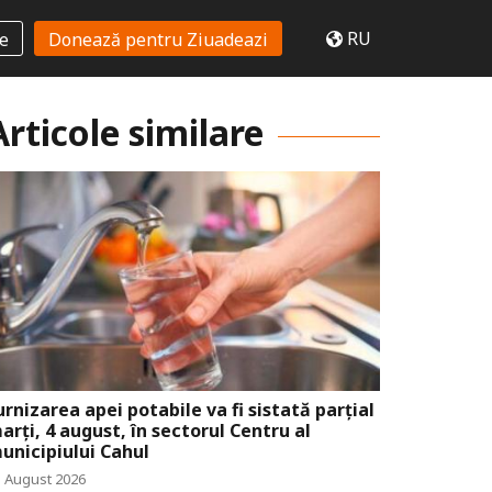
RU
te
Donează pentru Ziuadeazi
Articole similare
urnizarea apei potabile va fi sistată parțial
arți, 4 august, în sectorul Centru al
unicipiului Cahul
3 August 2026