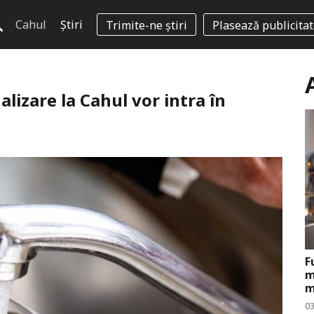
Cahul
Știri
Trimite-ne știri
Plasează publicita
alizare la Cahul vor intra în
F
m
m
0