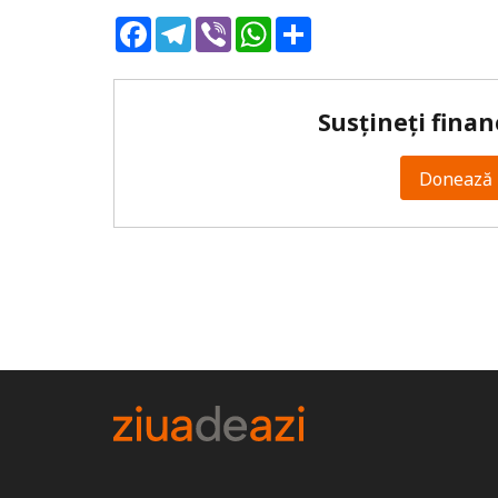
Facebook
Telegram
Viber
WhatsApp
Share
Susțineți finan
Donează 