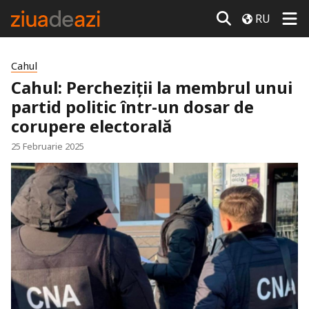
RU
Cahul
Cahul: Percheziții la membrul unui
partid politic într-un dosar de
corupere electorală
25 Februarie 2025