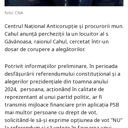
foto: CNA
Centrul Național Anticorupție și procurorii mun.
Cahul anunță percheziții la un locuitor al s.
Găvănoasa, raionul Cahul, cercetat într-un
dosar de corupere a alegătorilor.
Potrivit informațiilor preliminare, în perioada
desfășurării referendumului constituțional și a
alegerilor prezidențiale din toamna anului
2024, persoana, acționând în calitate de
reprezentant al unui partid politic, ar fi
transmis mijloace financiare prin aplicația PSB
mai multor persoane cu drept de vot,
solicitând-le să-și exprime opțiunea de vot ”NU”
la referendum și să voteze în favoarea unui