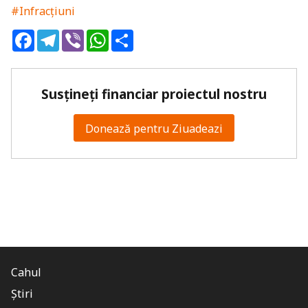
#Infracțiuni
Facebook
Telegram
Viber
WhatsApp
Share
Susțineți financiar proiectul nostru
Donează pentru Ziuadeazi
Cahul
Știri