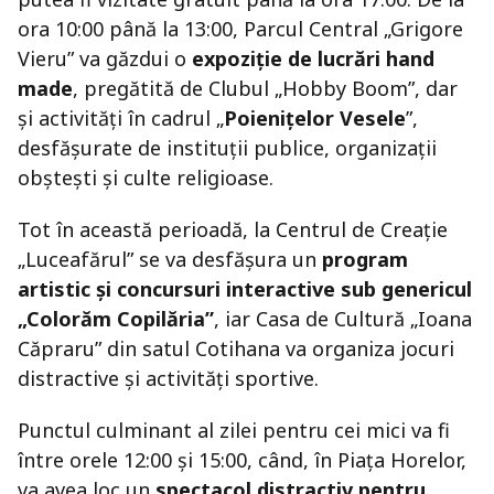
ora 10:00 până la 13:00, Parcul Central „Grigore
Vieru” va găzdui o
expoziție de lucrări hand
made
, pregătită de Clubul „Hobby Boom”, dar
și activități în cadrul „
Poienițelor Vesele
”,
desfășurate de instituții publice, organizații
obștești și culte religioase.
Tot în această perioadă, la Centrul de Creație
„Luceafărul” se va desfășura un
program
artistic și concursuri interactive sub genericul
„Colorăm Copilăria”
, iar Casa de Cultură „Ioana
Căpraru” din satul Cotihana va organiza jocuri
distractive și activități sportive.
Punctul culminant al zilei pentru cei mici va fi
între orele 12:00 și 15:00, când, în Piața Horelor,
va avea loc un
spectacol distractiv pentru