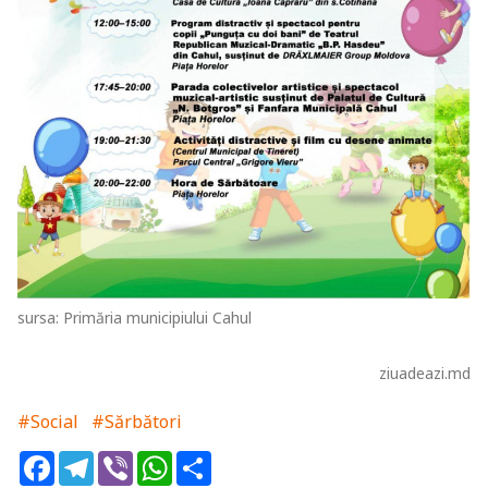
sursa: Primăria municipiului Cahul
ziuadeazi.md
#Social
#Sărbători
Facebook
Telegram
Viber
WhatsApp
Share