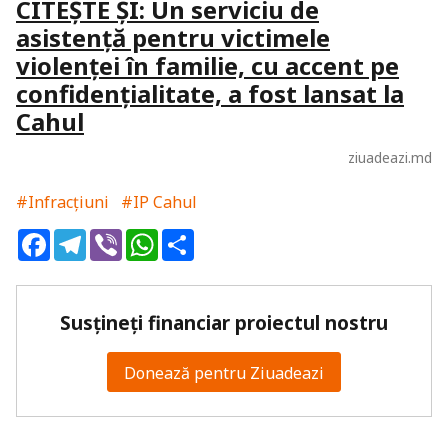
CITEȘTE ȘI: Un serviciu de
asistență pentru victimele
violenței în familie, cu accent pe
confidențialitate, a fost lansat la
Cahul
ziuadeazi.md
#Infracțiuni
#IP Cahul
Facebook
Telegram
Viber
WhatsApp
Share
Susțineți financiar proiectul nostru
Donează pentru Ziuadeazi