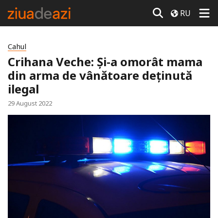
RU
Cahul
Crihana Veche: Și-a omorât mama
din arma de vânătoare deținută
ilegal
29 August 2022