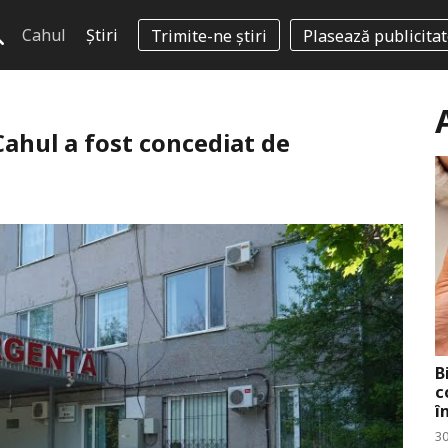
Cahul
Știri
Trimite-ne știri
Plasează publicita
 Cahul a fost concediat de
B
c
î
30