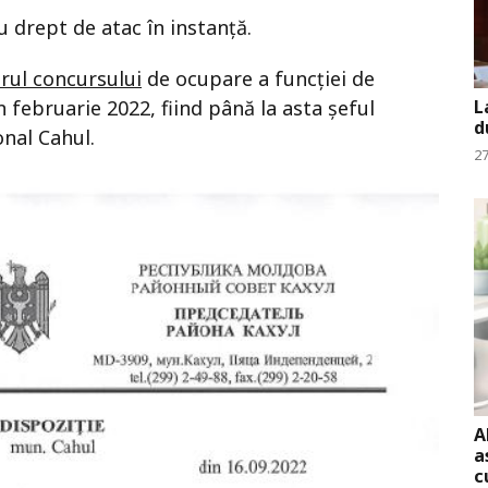
u drept de atac în instanță.
rul concursului
de ocupare a funcției de
n februarie 2022, fiind până la asta șeful
L
d
onal Cahul.
27
A
a
c