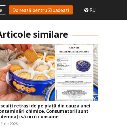
RU
te
Donează pentru Ziuadeazi
Articole similare
iscuiți retrași de pe piață din cauza unei
ontaminări chimice. Consumatorii sunt
ndemnați să nu îi consume
 Iulie 2026