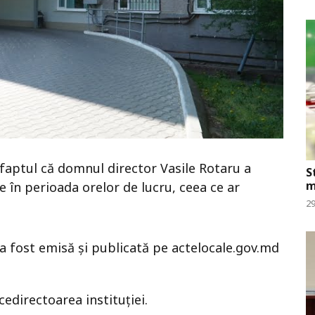
faptul că domnul director Vasile Rotaru a
S
m
le în perioada orelor de lucru, ceea ce ar
29
 a fost emisă și publicată pe actelocale.gov.md
icedirectoarea instituției.