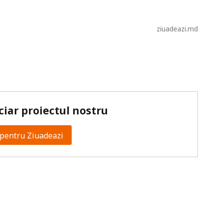
ziuadeazi.md
ciar proiectul nostru
pentru Ziuadeazi