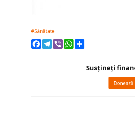
#Sănătate
Facebook
Telegram
Viber
WhatsApp
Share
Susțineți finan
Donează 