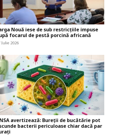
arga Nouă iese de sub restricțiile impuse
upă focarul de pestă porcină africană
 Iulie 2026
NSA avertizează: Bureții de bucătărie pot
scunde bacterii periculoase chiar dacă par
urați