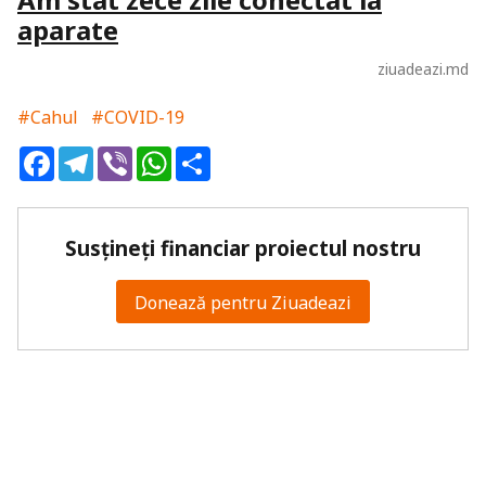
aparate
ziuadeazi.md
#Cahul
#COVID-19
Facebook
Telegram
Viber
WhatsApp
Share
Susțineți financiar proiectul nostru
Donează pentru Ziuadeazi