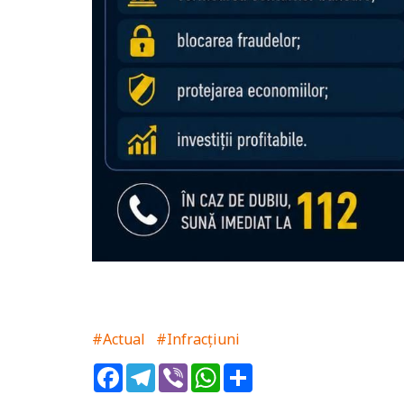
#Actual
#Infracțiuni
Facebook
Telegram
Viber
WhatsApp
Share