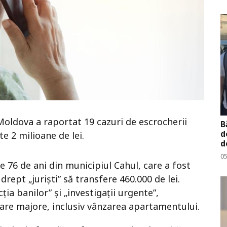
 Moldova a raportat 19 cazuri de escrocherii
B
d
te 2 milioane de lei.
d
0
de 76 de ani din municipiul
Cahul
, care a fost
rept „juriști” să transfere 460.000 de lei.
ția banilor” și „investigații urgente”,
iare majore, inclusiv vânzarea apartamentului.