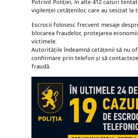
Potrivit Poliției, în alte 412 cazuri tent
vigilenței cetățenilor, care au sesizat la
Escrocii folosesc frecvent mesaje despre
blocarea fraudelor, protejarea economiil
victimele.
Autoritățile îndeamnă cetățenii să nu o
confirmare prin telefon și să contacteze
fraudă.