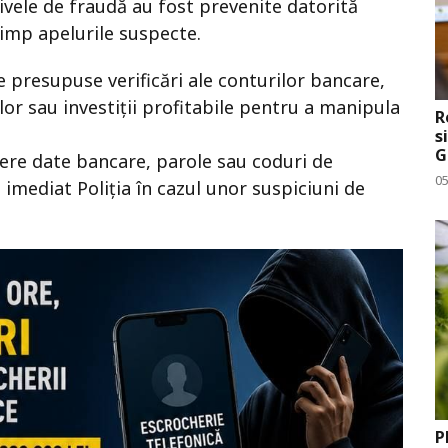
ativele de fraudă au fost prevenite datorită
 timp apelurile suspecte.
 presupuse verificări ale conturilor bancare,
or sau investiții profitabile pentru a manipula
R
s
G
fere date bancare, parole sau coduri de
0
 imediat Poliția în cazul unor suspiciuni de
P