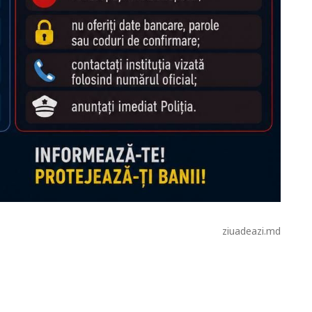
ziuadeazi.md