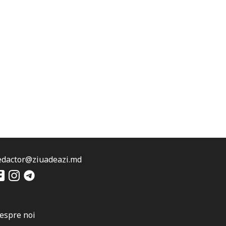
edactor@ziuadeazi.md
espre noi