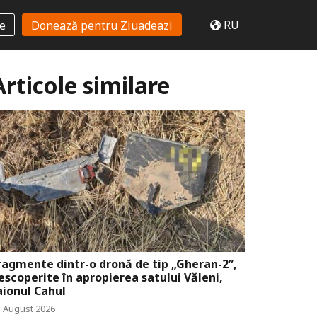
RU
te
Donează pentru Ziuadeazi
Articole similare
ragmente dintr-o dronă de tip „Gheran-2”,
escoperite în apropierea satului Văleni,
aionul Cahul
5 August 2026