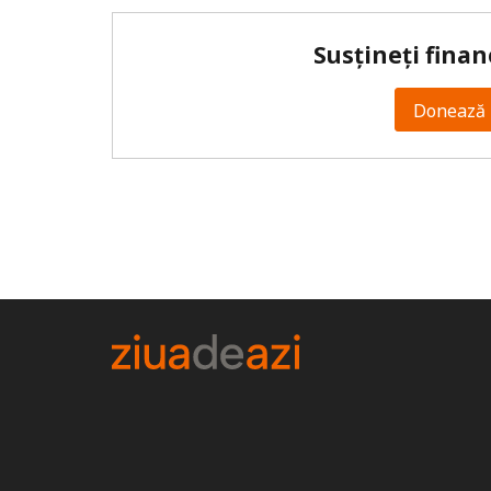
Susțineți finan
Donează 