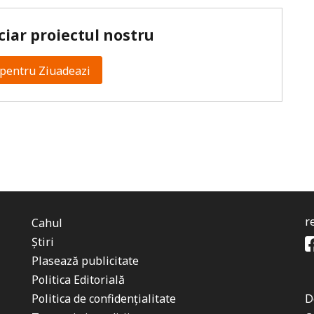
ciar proiectul nostru
pentru Ziuadeazi
r
Cahul
Știri
Plasează publicitate
Politica Editorială
Politica de confidențialitate
D