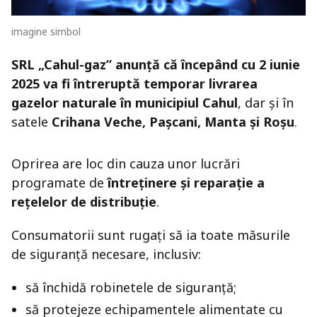
imagine simbol
SRL „Cahul-gaz” anunță că începând cu 2 iunie
2025 va fi întreruptă temporar livrarea
gazelor naturale în municipiul Cahul
, dar și în
satele
Crihana Veche, Pașcani, Manta și Roșu
.
Oprirea are loc din cauza unor lucrări
programate de
întreținere și reparație a
rețelelor de distribuție
.
Consumatorii sunt rugați să ia toate măsurile
de siguranță necesare, inclusiv:
să închidă robinetele de siguranță;
să protejeze echipamentele alimentate cu