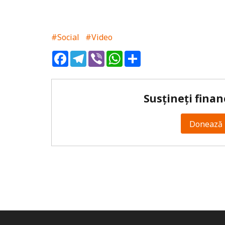
#Social
#Video
Facebook
Telegram
Viber
WhatsApp
Share
Susțineți finan
Donează 