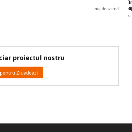
Î
a
ziuadeazi.md
o 
ciar proiectul nostru
pentru Ziuadeazi