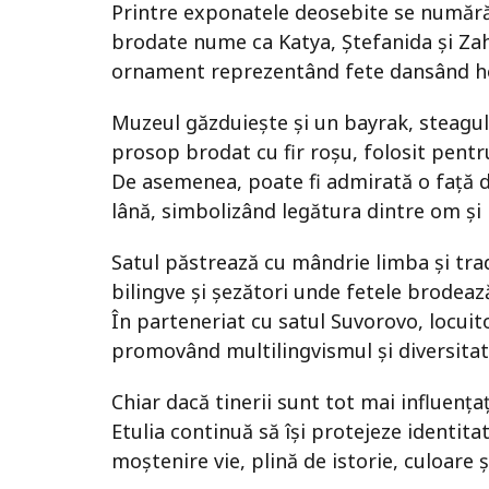
Printre exponatele deosebite se numără
brodate nume ca Katya, Ștefanida și Zah
ornament reprezentând fete dansând hora
Muzeul găzduiește și un bayrak, steagul 
prosop brodat cu fir roșu, folosit pentru
De asemenea, poate fi admirată o față d
lână, simbolizând legătura dintre om și 
Satul păstrează cu mândrie limba și tra
bilingve și șezători unde fetele brodeaz
În parteneriat cu satul Suvorovo, locuit
promovând multilingvismul și diversitat
Chiar dacă tinerii sunt tot mai influența
Etulia continuă să își protejeze identita
moștenire vie, plină de istorie, culoare ș