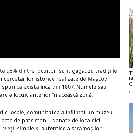
e 98% dintre locuitori sunt găgăuzi, tradițiile
T
m cercetărilor istorice realizate de Mașcov,
l
G
ii spun că există încă din 1807. Numele său
o 
care a locuit anterior în această zonă.
rile locale, comunitatea a înființat un muzeu,
iecte de patrimoniu donate de localnici.
 vieții simple și autentice a strămoșilor.