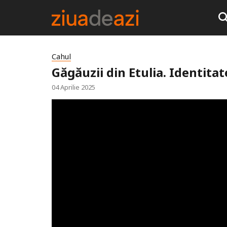
Cahul
Găgăuzii din Etulia. Identitat
04 Aprilie 2025