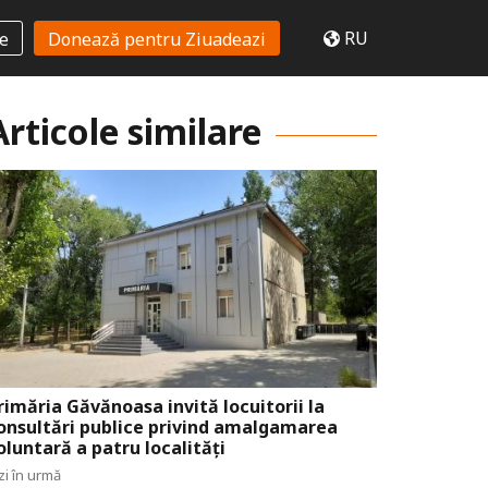
RU
te
Donează pentru Ziuadeazi
Articole similare
rimăria Găvănoasa invită locuitorii la
onsultări publice privind amalgamarea
oluntară a patru localități
zi în urmă