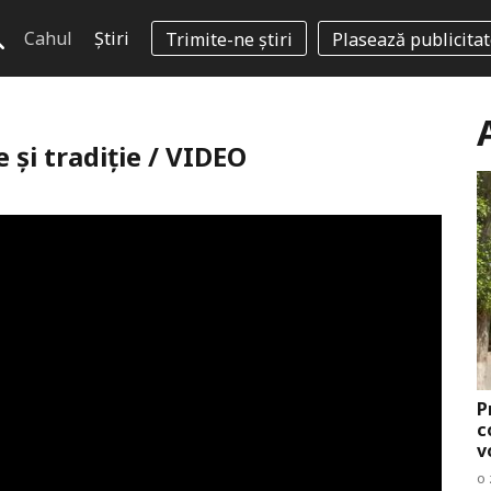
Cahul
Știri
Trimite-ne știri
Plasează publicita
e și tradiție / VIDEO
P
c
v
o 