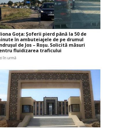
liona Goța: Șoferii pierd până la 50 de
inute în ambuteiajele de pe drumul
ndrușul de Jos – Roșu. Solicită măsuri
entru fluidizarea traficului
zi în urmă