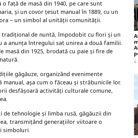
 o față de masă din 1940, pe care sunt
aria, și un covor țesut manual în 1889, cu un
 – un simbol al unității comunității.
tradițional de nuntă, împodobit cu flori și un
A
m
 a anunța întregului sat unirea a două familii.
A
e masă din 1925, brodată cu paie și fire de
p
natură.
o 
dițiile găgăuze, organizând evenimente
ă manual, așa cum o făceau și străbunicile lor.
orii desfășoară activități culturale comune,
ea.
ți de tehnologie și limba rusă, găgăuzii din
tea, transmițând generațiilor viitoare o
i simboluri.