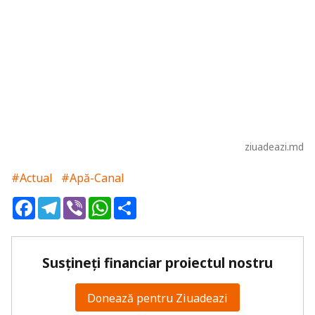
ziuadeazi.md
#Actual
#Apă-Canal
Facebook
Telegram
Viber
WhatsApp
Share
Susțineți financiar proiectul nostru
Donează pentru Ziuadeazi