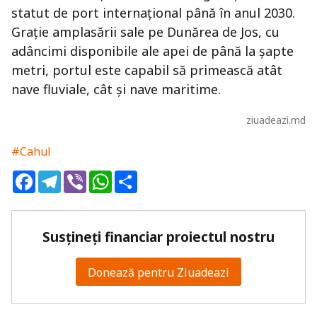
statut de port internațional până în anul 2030.
Grație amplasării sale pe Dunărea de Jos, cu
adâncimi disponibile ale apei de până la șapte
metri, portul este capabil să primească atât
nave fluviale, cât și nave maritime.
ziuadeazi.md
#Cahul
Facebook
Telegram
Viber
WhatsApp
Share
Susțineți financiar proiectul nostru
Donează pentru Ziuadeazi