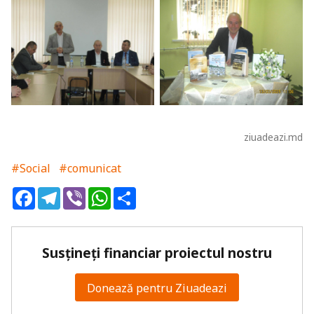
ziuadeazi.md
#Social
#comunicat
Facebook
Telegram
Viber
WhatsApp
Share
Susțineți financiar proiectul nostru
Donează pentru Ziuadeazi