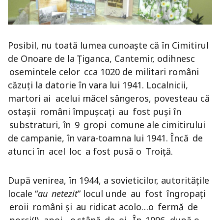
Posibil, nu toată lumea cunoaște că în Cimitirul
de Onoare de la Țiganca, Cantemir, odihnesc
osemintele celor cca 1020 de militari români
căzuți la datorie în vara lui 1941. Localnicii,
martori ai acelui măcel sângeros, povesteau că
ostașii români împușcați au fost puși în
substraturi, în 9 gropi comune ale cimitirului
de campanie, în vara-toamna lui 1941. Încă de
atunci în acel loc a fost pusă o Troiță.
După venirea, în 1944, a sovieticilor, autoritățile
locale “
au netezit
” locul unde au fost îngropați
eroii români și au ridicat acolo…o fermă de