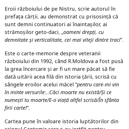
Eroii războiului de pe Nistru, scrie autorul în
prefața cărții, au demonstrat cu prisosință că
sunt demni continuatori ai înaintașilor, ai
strămoșilor geto-daci, „
oameni drepți, cu
demnitate și verticalitate, cei mai viteji dintre traci
”.
Este o carte-memorie despre veteranii
războiului din 1992, când R.Moldova a fost pusă
la grea încercare și ar fi un mare păcat să fie
dată uitării acea filă din istoria țării, scrisă cu
sângele eroilor acelui măcel “
pentru care-mi vin
în minte versurile
:...
Căci moarte nu există/Și ce
numești tu moarte/E-o viață altfel scrisă/În sfânta
firii carte!
“.
Cartea pune în valoare istoria luptătorilor din