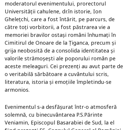
moderatorul evenimentului, prorectorul
Universității cahulene, dr.în istorie, Ion
Ghelețchi, care a fost întărit, pe parcurs, de
către toți vorbitorii, a fost păstrarea vie a
memoriei bravilor ostași români înhumați în
Cimitirul de Onoare de la Țiganca, precum și
grija neobosită de a consolida identitatea și
valorile strămoșești ale poporului român pe
aceste meleaguri.
Cei prezenți au avut parte de
o veritabilă sărbătoare a cuvântului scris,
literatura, istoria și emoțiile împletindu-se
armonios.
Evenimentul s-a desfășurat într-o atmosferă
solemnă, cu binecuvântarea P.S.Părinte
Veniamin, Episcopul Basarabiei de Sud, la el