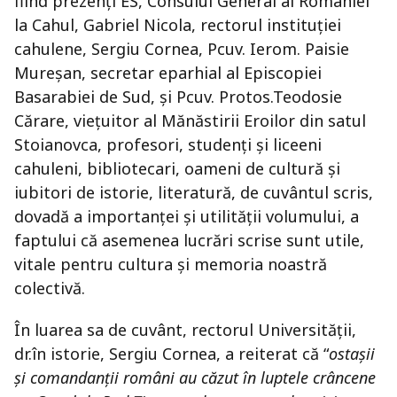
fiind prezenți ES, Consulul General al României
la Cahul, Gabriel Nicola, rectorul instituției
cahulene, Sergiu Cornea, Pcuv. Ierom. Paisie
Mureșan, secretar eparhial al Episcopiei
Basarabiei de Sud, și Pcuv. Protos.Teodosie
Cărare, viețuitor al Mănăstirii Eroilor din satul
Stoianovca, profesori, studenți și liceeni
cahuleni, bibliotecari, oameni de cultură și
iubitori de istorie, literatură, de cuvântul scris,
dovadă a importanței și utilității volumului, a
faptului că asemenea lucrări scrise sunt utile,
vitale pentru cultura și memoria noastră
colectivă.
În luarea sa de cuvânt, rectorul Universității,
dr.în istorie, Sergiu Cornea, a reiterat că “
ostașii
și comandanții români au căzut în luptele crâncene