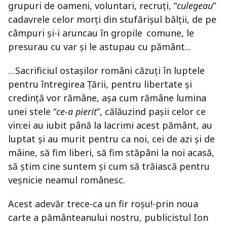
grupuri de oameni, voluntari, recruți, “
culegeau
”
cadavrele celor morți din stufărișul bălții, de pe
câmpuri și-i aruncau în gropile comune, le
presurau cu var și le astupau cu pământ...
…Sacrificiul ostașilor români căzuți în luptele
pentru întregirea Țării, pentru libertate și
credință vor rămâne, așa cum rămâne lumina
unei stele “
ce-a pierit
”, călăuzind pașii celor ce
vin:ei au iubit până la lacrimi acest pământ, au
luptat și au murit pentru ca noi, cei de azi și de
mâine, să fim liberi, să fim stăpâni la noi acasă,
să știm cine suntem și cum să trăiască pentru
veșnicie neamul românesc.
Acest adevăr trece-ca un fir roșu!-prin noua
carte a pământeanului nostru, publicistul Ion