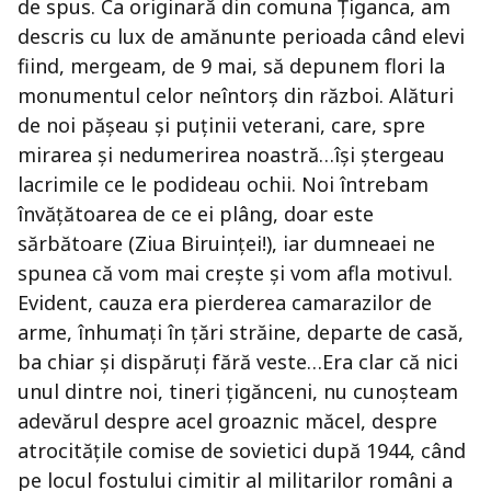
de spus. Ca originară din comuna Țiganca, am
descris cu lux de amănunte perioada când elevi
fiind, mergeam, de 9 mai, să depunem flori la
monumentul celor neîntorș din război. Alături
de noi pășeau și puținii veterani, care, spre
mirarea și nedumerirea noastră…își ștergeau
lacrimile ce le podideau ochii. Noi întrebam
învățătoarea de ce ei plâng, doar este
sărbătoare (Ziua Biruinței!), iar dumneaei ne
spunea că vom mai crește și vom afla motivul.
Evident, cauza era pierderea camarazilor de
arme, înhumați în țări străine, departe de casă,
ba chiar și dispăruți fără veste…Era clar că nici
unul dintre noi, tineri țigănceni, nu cunoșteam
adevărul despre acel groaznic măcel, despre
atrocitățile comise de sovietici după 1944, când
pe locul fostului cimitir al militarilor români a