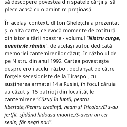
să descopere povestea din spatele cărții și să
plece acasă cu o amintire prețioasă.
În același context, dl Ion Ghelețchi a prezentat
și o altă carte, ce evocă momente de cotitură
din istoria țării noastre - volumul “
Nistru curge,
amintirile rămân
”, de același autor, dedicată
memoriei cantemirenilor căzuți în războiul de
pe Nistru din anul 1992. Cartea povestește
despre eroii acelui război, declanșat de către
forțele secesioniste de la Tiraspol, cu
susținerea armatei 14 a Rusiei, în focul căruia
au căzut și 15 patrioți din localitățile
cantemirene:
“
Căzuți în luptă, pentru
libertate,/Pentru credință, neam și Tricolor,/Ei s-au
jertfit, sfidând hidoasa maorte,/S-avem un cer
senin, făr-negri nori
”
.