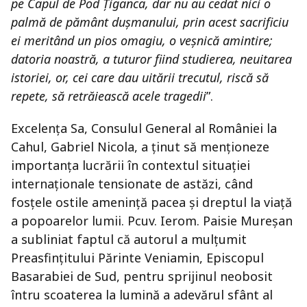
pe Capul de Pod Țiganca, dar nu au cedat nici o
palmă de pământ dușmanului, prin acest sacrificiu
ei meritând un pios omagiu, o veșnică amintire;
datoria noastră, a tuturor fiind studierea, neuitarea
istoriei, or, cei care dau uitării trecutul, riscă să
repete, să retrăiească acele tragedii
”.
Excelența Sa, Consulul General al României la
Cahul, Gabriel Nicola, a ținut să menționeze
importanța lucrării în contextul situației
internaționale tensionate de astăzi, când
fosțele ostile amenință pacea și dreptul la viață
a popoarelor lumii. Pcuv. Ierom. Paisie Mureșan
a subliniat faptul că autorul a mulțumit
Preasfințitului Părinte Veniamin, Episcopul
Basarabiei de Sud, pentru sprijinul neobosit
întru scoaterea la lumină a adevărul sfânt al