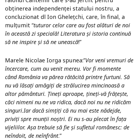
raionul Cantemir care s-au jertfit pentru
obținerea independenței statului nostru, a
concluzionat dl Ion Ghelețchi, care, în final, a
mulțumit “
tuturor celor care au fost alături de noi
în această zi specială! Literatura și istoria continuă
să ne inspire și să ne unească
!”
Marele Nicolae Iorga spunea:”
Vor veni vremuri de
încercare, cum au venit mereu. Vor fi momente
când România va părea rătăcită printre furtuni. Să
nu vă lăsați amăgiți de strălucirea mincinoasă a
altor pământuri. Țineți aproape, țineți-vă frățește,
căci nimeni nu ne va ridica, dacă noi nu ne ridicăm
singuri.Iar dacă simțiți că nu mai este nădejde,
priviți spre munții noștri. Ei nu s-au plecat în fața
vijeliilor. Așa trebuie să fie și sufletul românesc: de
neîndoit, de neînfrânt
.”