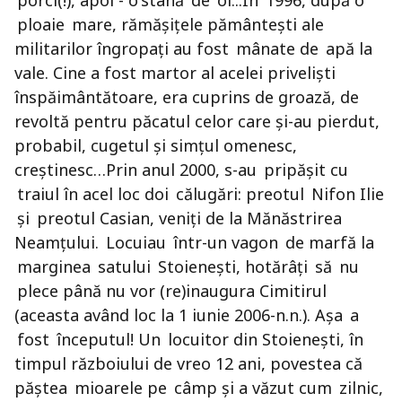
porci(!), apoi - o stână de oi...În 1996, după o
ploaie mare, rămășițele pământești ale
militarilor îngropați au fost mânate de apă la
vale. Cine a fost martor al acelei priveliști
înspăimântătoare, era cuprins de groază, de
revoltă pentru păcatul celor care și-au pierdut,
probabil, cugetul și simțul omenesc,
creștinesc…Prin anul 2000, s-au pripășit cu
traiul în acel loc doi călugări: preotul Nifon Ilie
și preotul Casian, veniți de la Mănăstrirea
Neamțului. Locuiau într-un vagon de marfă la
marginea satului Stoienești, hotărâți să nu
plece până nu vor (re)inaugura Cimitirul
(aceasta având loc la 1 iunie 2006-n.n.). Așa a
fost începutul!
Un locuitor din Stoienești, în
timpul războiului de vreo 12 ani, povestea că
păștea mioarele pe câmp și a văzut cum zilnic,