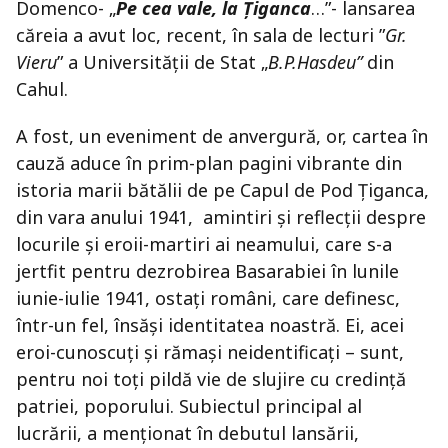
Domenco- „
Pe cea vale, la Țiganca
…”- lansarea
căreia a avut loc, recent, în sala de lecturi ”
Gr.
Vieru
” a Universității de Stat „
B.P.Hasdeu”
din
Cahul.
A fost, un eveniment de anvergură, or, cartea în
cauză aduce în prim-plan pagini vibrante din
istoria marii bătălii de pe Capul de Pod Țiganca,
din vara anului 1941, amintiri și reflecții despre
locurile și eroii-martiri ai neamului, care s-a
jertfit pentru dezrobirea Basarabiei în lunile
iunie-iulie 1941, ostați români, care definesc,
într-un fel, însăși identitatea noastră. Ei, acei
eroi-cunoscuți și rămași neidentificați – sunt,
pentru noi toți pildă vie de slujire cu credință
patriei, poporului. Subiectul principal al
lucrării, a menționat în debutul lansării,