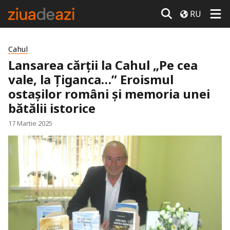
RU
Cahul
Lansarea cărții la Cahul „Pe cea
vale, la Țiganca…” Eroismul
ostașilor români și memoria unei
bătălii istorice
17 Martie 2025