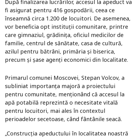
După finalizarea lucrărilor, accesul la apeduct va
fi asigurat pentru 416 gospodării, ceea ce
înseamnă circa 1.200 de locuitori. De asemenea,
vor beneficia opt instituții comunitare, printre
care gimnaziul, grădinița, oficiul medicilor de
familie, centrul de sănătate, casa de cultură,
azilul pentru bătrâni, primăria și biserica,
precum și șase agenți economici din localitate.
Primarul comunei Moscovei, Stepan Volcov, a
subliniat importanța majoră a proiectului
pentru comunitate, menționând că accesul la
apă potabilă reprezintă o necesitate vitală
pentru locuitori, mai ales în contextul
perioadelor secetoase, când fântânile seacă.
„Construcția apeductului în localitatea noastră