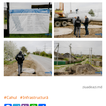
ziuadeazi.md
#Cahul
#Infrastructură
Facebook
Telegram
Viber
WhatsApp
Share