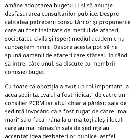
amâne adoptarea bugetului şi să anunţe
desfăşurarea consultărilor publice. Despre
calitatea petrecerii consultărilor şi propunerile
care au fost înaintate de mediul de afaceri,
societatea civilă şi (sper) mediul academic nu
cunoaştem nimic. Despre acesta pot să ne
spună oamenii de afaceri care stăteau în rând
să intre, câte unul, să discute cu membrii
comisiei buget.
Cu toate că opoziţia a avut un rol important la
acea şedinţă, „valul a fost ridicat” de către un
consilier PCRM iar altul chiar a părăsit sala de
şedinţă invocând că a fost rugat de către „mai
mari” să o facă. Până la urmă toţi aleşii locali
care au mai rămas în sala de şedinţe au
acceptat idea dezbaterilor publice, astfel