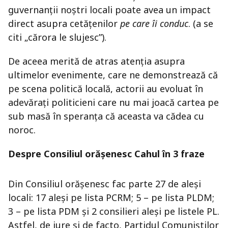
guvernanţii noştri locali poate avea un impact
direct asupra cetăţenilor
pe care îi conduc
. (a se
citi „cărora le slujesc”).
De aceea merită de atras atenţia asupra
ultimelor evenimente, care ne demonstrează că
pe scena politică locală, actorii au evoluat în
adevăraţi politicieni care nu mai joacă cartea pe
sub masă în speranţa că aceasta va cădea cu
noroc.
Despre Consiliul orăşenesc Cahul în 3 fraze
Din Consiliul orăşenesc fac parte 27 de aleşi
locali: 17 aleşi pe lista PCRM; 5 – pe lista PLDM;
3 – pe lista PDM şi 2 consilieri aleşi pe listele PL.
Astfel, de jure şi de facto, Partidul Comuniştilor