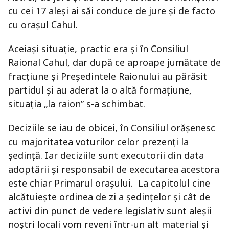
cu cei 17 aleşi ai săi conduce de jure şi de facto
cu oraşul Cahul.
Aceiaşi situaţie, practic era şi în Consiliul
Raional Cahul, dar după ce aproape jumătate de
fracţiune şi Preşedintele Raionului au părăsit
partidul şi au aderat la o altă formaţiune,
situaţia „la raion” s-a schimbat.
Deciziile se iau de obicei, în Consiliul orăşenesc
cu majoritatea voturilor celor prezenţi la
şedinţă. Iar deciziile sunt executorii din data
adoptării şi responsabil de executarea acestora
este chiar Primarul oraşului. La capitolul cine
alcătuieşte ordinea de zi a şedinţelor şi cât de
activi din punct de vedere legislativ sunt aleşii
noştri locali vom reveni într-un alt material şi