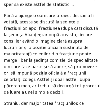
sper să existe astfel de statistici…
Până a ajunge o oarecare proiect decizie a fi
votată, acesta se discută la şedinţele
fracţiunilor, apoi fracţiunea (după caz) discută
la şedinţa Alianţei; iar după aceasta, fiecare
consilier având o imagine clară asupra
lucrurilor şi o poziţie oficială susţinută de
majoritatea(!) colegilor din fracţiune poate
merge liber la şedinţa comisiei de specialitate
din care face parte şi să apere, să promoveze
ori să impună poziţia oficială a fracţiunii
celorlalţi colegi. Astfel şi doar astfel, după
părerea mea, ar trebui să decurgă tot procesul
de luare a unei simple decizii.
Straniu, dar majoritatea fracţiunilor, ce