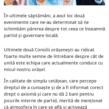
În ultimele săptămâni, a avut loc două
evenimente care ne-au determinat să ne
schimbăm părerea despre tot ceea ce înseamnă
partid şi guvernare locală.
Ultimele două Consilii orăşeneşti au ridicat
foarte multe semne de întrebare despre cât de
unită este echipa care actualmente conduce cu
micul nostru orăşel.
În calitate de simplu cetăţean, care percepe
dreptul de a cunoaşte şi de a fi informat corect
drept o axiomă şi care nu dă 2 bani pentru
jocurile interne de partid, merită de menţionat
că atmosfera în care se află şi activează