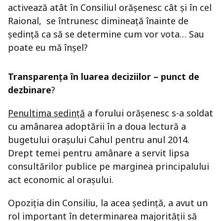
activează atât în Consiliul orăşenesc cât şi în cel
Raional, se întrunesc dimineaţă înainte de
şedinţă ca să se determine cum vor vota… Sau
poate eu mă înşel?
Transparenţa în luarea deciziilor – punct de
dezbinare
?
Penultima şedinţă
a forului orăşenesc s-a soldat
cu amânarea adoptării în a doua lectură a
bugetului oraşului Cahul pentru anul 2014.
Drept temei pentru amânare a servit lipsa
consultărilor publice pe marginea principalului
act economic al oraşului.
Opoziţia din Consiliu, la acea şedinţă, a avut un
rol important în determinarea majorităţii să