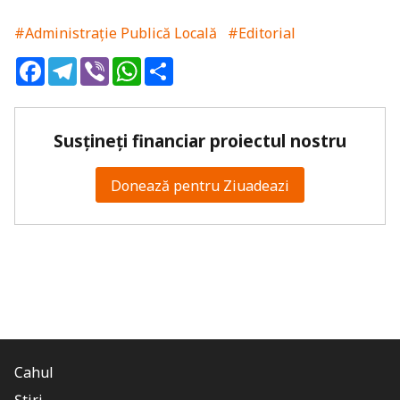
#Administrație Publică Locală
#Editorial
Facebook
Telegram
Viber
WhatsApp
Share
Susțineți financiar proiectul nostru
Donează pentru Ziuadeazi
Cahul