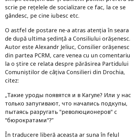
scrie pe reţelele de socializare ce fac, la ce se
gândesc, pe cine iubesc etc.
O astfel de postare ne-a atras atenţia în seara
de după ultima şedinţă a Consiliului orăşenesc.
Autor este Alexandr Jeliuc, Consilier orăşenesc
din partea PCRM, care venea cu un comentariu
la o ştire ce relata despre părăsirea Partidului
Comuniştilor de câţiva Consilieri din Drochia,
citez:
„Такие уроды появятся и в Кагуле? Или у нас
только запугивают, что начались подкупы,
пытаясь разругать "революционеров" с
"бюрократами"?”
În traducere liberă aceasta ar suna în felul