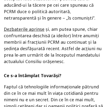
aducând-ui la tăcere pe cei care spuneau că
PCRM duce o politică autoritară,
netransparentă şi în genere – „îs comunişti”.
Dezbaterile aprinse
şi, am putea spune, chiar
confruntarea deschisă (a ideilor) între anumiţi
membrii ai fracţiunii PCRM au continuat şi la
şedinţa desfăşurată recent. Astfel de acţiuni nu
prea le-am urmărit de la începutul mandatului
actualului Consiliu orăşenesc.
Ce s-a întâmplat Tovarăşi?
Faptul că tehnologiile informaţionale pătrund
din ce în ce mai mult în viaţa cotidiană pentru
nimeni nu e un secret. Din ce în ce mai mult,
simpli cetăţeni dar şi oamenii politici preferă să