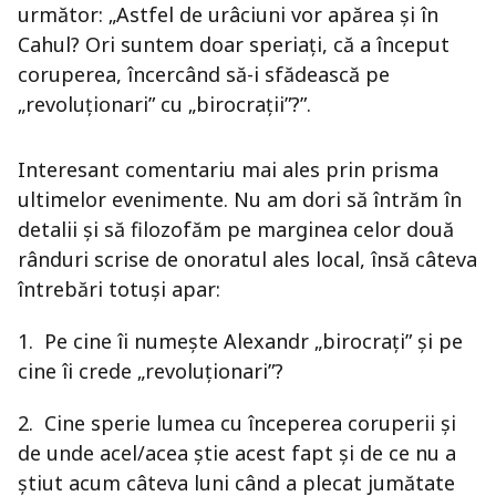
următor: „Astfel de urâciuni vor apărea şi în
Cahul? Ori suntem doar speriaţi, că a început
coruperea, încercând să-i sfădească pe
„revoluţionari” cu „birocraţii”?”.
Interesant comentariu mai ales prin prisma
ultimelor evenimente. Nu am dori să întrăm în
detalii şi să filozofăm pe marginea celor două
rânduri scrise de onoratul ales local, însă câteva
întrebări totuşi apar:
1. Pe cine îi numeşte Alexandr „birocraţi” şi pe
cine îi crede „revoluţionari”?
2. Cine sperie lumea cu începerea coruperii şi
de unde acel/acea ştie acest fapt şi de ce nu a
ştiut acum câteva luni când a plecat jumătate