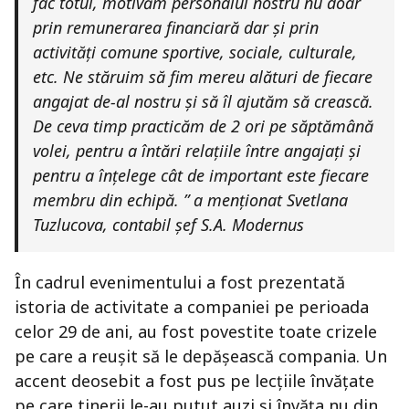
fac totul, motivăm personalul nostru nu doar
prin remunerarea financiară dar și prin
activități comune sportive, sociale, culturale,
etc. Ne stăruim să fim mereu alături de fiecare
angajat de-al nostru și să îl ajutăm să crească.
De ceva timp practicăm de 2 ori pe săptămână
volei, pentru a întări relațiile între angajați și
pentru a înțelege cât de important este fiecare
membru din echipă. ” a menționat Svetlana
Tuzlucova, contabil șef S.A. Modernus
În cadrul evenimentului a fost prezentată
istoria de activitate a companiei pe perioada
celor 29 de ani, au fost povestite toate crizele
pe care a reușit să le depășească compania. Un
accent deosebit a fost pus pe lecțiile învățate
pe care tinerii le-au putut auzi și învăța nu din