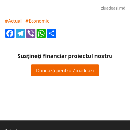
ziuadeazi.md
#Actual
#Economic
Facebook
Telegram
Viber
WhatsApp
Share
Susțineți financiar proiectul nostru
Donează pentru Ziuadeazi