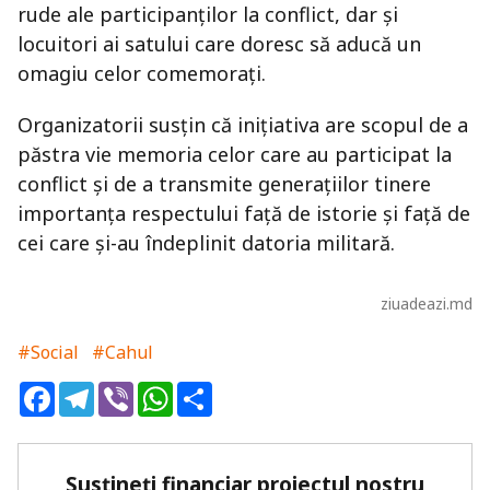
rude ale participanților la conflict, dar și
locuitori ai satului care doresc să aducă un
omagiu celor comemorați.
Organizatorii susțin că inițiativa are scopul de a
păstra vie memoria celor care au participat la
conflict și de a transmite generațiilor tinere
importanța respectului față de istorie și față de
cei care și-au îndeplinit datoria militară.
ziuadeazi.md
#Social
#Cahul
Facebook
Telegram
Viber
WhatsApp
Share
Susțineți financiar proiectul nostru