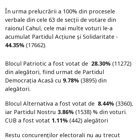
În urma prelucrării a 100% din procesele
verbale din cele 63 de secții de votare din
raionul Cahul, cele mai multe voturi le-a
acumulat Partidul Acțiune și Solidaritate -
44.35%
(17662).
Blocul Patriotic a fost votat de
28.30%
(11272)
din alegători, fiind urmat de Partidul
Democrația Acasă cu
9.78%
(3895) din
alegători.
Blocul Alternativa a fost votat de
8.44%
(3360),
iar Partidul Nostru
3.86%
(1538) % din voturi.
CUB a fost votat
1.11%
(442) alegători
Restu concurenților electorali nu au trecut