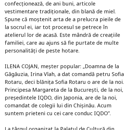
confecţionează, de ani buni, articole
vestimentare tradiţionale, din blană de miel.
Spune că moştenit arta de a prelucra pieile de
la socrul ei, iar tot procesul se petrece în
atelierul lor de acasă. Este mândră de creaţiile
familiei, care au ajuns să fie purtate de multe
personalităţi de peste hotare.
ILENA COJAN, meşter popular: „Doamna de la
Găgăuzia, Irina Vlah, a dat comandă petru Sofia
Rotaru, deci blăniţa Sofia Rotaru o are de la noi.
Principesa Margareta de la Bucureşti, de la noi,
preşedintele IQDO, din Japonia, are de la noi,
comandat de colegii lui din Chişinău. Acum
suntem prieteni cu cei care conduc IQDO”.
La târgul organizat la Palatul de Cultură din