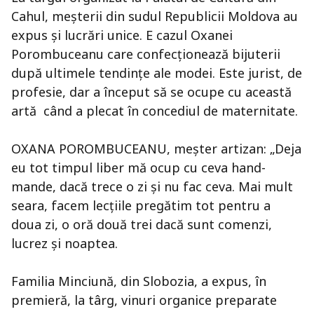
Cahul, meşterii din sudul Republicii Moldova au
expus şi lucrări unice. E cazul Oxanei
Porombuceanu care confecţionează bijuterii
după ultimele tendinţe ale modei. Este jurist, de
profesie, dar a început să se ocupe cu această
artă când a plecat în concediul de maternitate.
OXANA POROMBUCEANU, meşter artizan: „Deja
eu tot timpul liber mă ocup cu ceva hand-
mande, dacă trece o zi şi nu fac ceva. Mai mult
seara, facem lecţiile pregătim tot pentru a
doua zi, o oră două trei dacă sunt comenzi,
lucrez şi noaptea.
Familia Minciună, din Slobozia, a expus, în
premieră, la târg, vinuri organice preparate