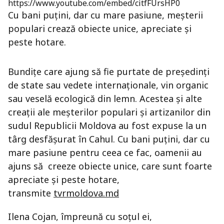
https://www.youtube.com/embed/citfFUrsHP0
Cu bani puţini, dar cu mare pasiune, meşterii
populari crează obiecte unice, apreciate şi
peste hotare.
Bundiţe care ajung să fie purtate de preşedinţi
de state sau vedete internaţionale, vin organic
sau veselă ecologică din lemn. Acestea şi alte
creaţii ale meşterilor populari şi artizanilor din
sudul Republicii Moldova au fost expuse la un
târg desfăşurat în Cahul. Cu bani puţini, dar cu
mare pasiune pentru ceea ce fac, oamenii au
ajuns să creeze obiecte unice, care sunt foarte
apreciate şi peste hotare,
transmite
tvrmoldova.md
Ilena Cojan, împreună cu soţul ei,