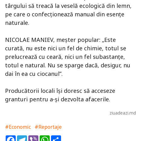
târgului să treacă la veselă ecologică din lemn,
pe care o confecţionează manual din esenţe
naturale.
NICOLAE MANIEV, meşter popular: „Este
curată, nu este nici un fel de chimie, totul se
prelucrează cu ceară, nici un fel subastanţe,
totul e natural. Nu se sparge dacă, desigur, nu
dai în ea cu ciocanul”.
Producătorii locali îşi doresc să acceseze
granturi pentru a-şi dezvolta afacerile.
ziuadeazi.md
#Economic
#Reportaje
Facebook
Telegram
Viber
WhatsApp
Share