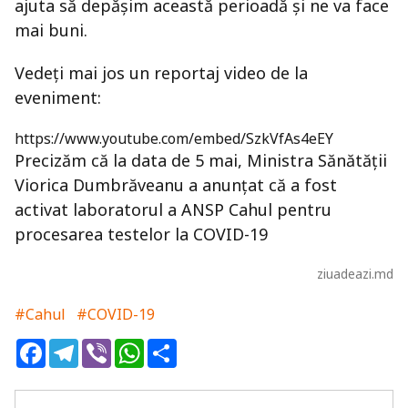
ajuta să depășim această perioadă și ne va face
mai buni.
Vedeți mai jos un reportaj video de la
eveniment:
https://www.youtube.com/embed/SzkVfAs4eEY
Precizăm că la data de 5 mai, Ministra Sănătății
Viorica Dumbrăveanu a anunțat că a fost
activat laboratorul a ANSP Cahul pentru
procesarea testelor la COVID-19
ziuadeazi.md
#Cahul
#COVID-19
Facebook
Telegram
Viber
WhatsApp
Share