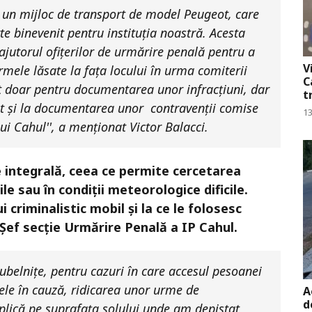
e un mijloc de transport de model Peugeot, care
te binevenit pentru instituția noastră. Acesta
 ajutorul ofițerilor de urmărire penală pentru a
V
rmele lăsate la fața locului în urma comiterii
C
sit doar pentru documentarea unor infracțiuni, dar
t
cat și la documentarea unor contravenții comise
13
lui Cahul'', a menționat Victor Balacci.
 integrală, ceea ce permite cercetarea
ile sau în condiții meteorologice dificile.
 criminalistic mobil și la ce le folosesc
, Șef secție Urmărire Penală a IP Cahul.
rubelnițe, pentru cazuri în care accesul pesoanei
tele în cauză, ridicarea unor urme de
A
d
aplică pe suprafața solului unde am depistat