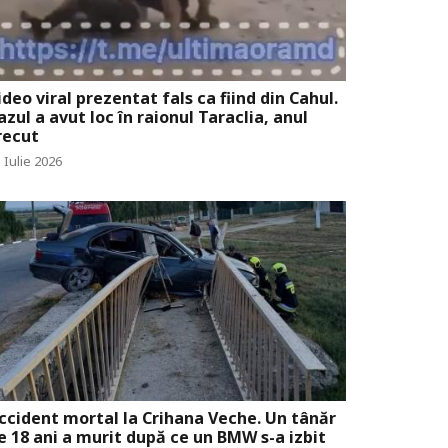
ideo viral prezentat fals ca fiind din Cahul.
azul a avut loc în raionul Taraclia, anul
recut
 Iulie 2026
ccident mortal la Crihana Veche. Un tânăr
e 18 ani a murit după ce un BMW s-a izbit