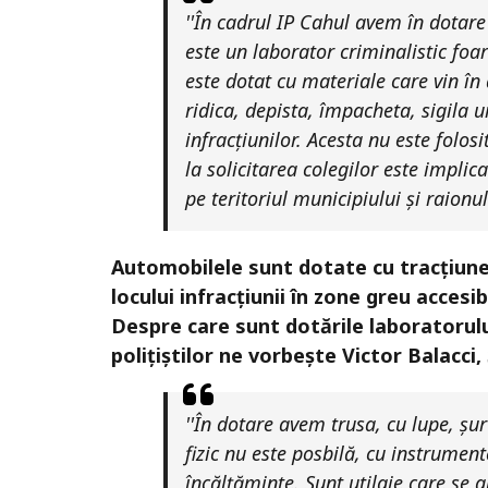
''În cadrul IP Cahul avem în dotar
este un laborator criminalistic foar
este dotat cu materiale care vin în
ridica, depista, împacheta, sigila u
infracțiunilor. Acesta nu este folo
la solicitarea colegilor este impli
pe teritoriul municipiului și raionu
Automobilele sunt dotate cu tracțiune
locului infracțiunii în zone greu accesib
Despre care sunt dotările laboratorului
polițiștilor ne vorbește Victor Balacci
''În dotare avem trusa, cu lupe, șu
fizic nu este posbilă, cu instrumen
încălțăminte. Sunt utilaje care se 