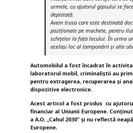
urmele, cu ajutorul gipsului se face
depistată.
Avem trusa care este destinată docu
poziționate pe machete, pentru ilus
schițelor la fața locului. În urma un
același loc al tamponării și alte ob
Automobilul a fost încadrat în activita
laboratorul mobil, criminaliștii au pri
pentru extragerea, recuperarea și anali
dispozitive electronice.
Acest articol a fost produs cu ajutorul
financiar al Uniunii Europene. Conținu
a A.O. „Cahul 2030” și nu reflectă neap
Europene.