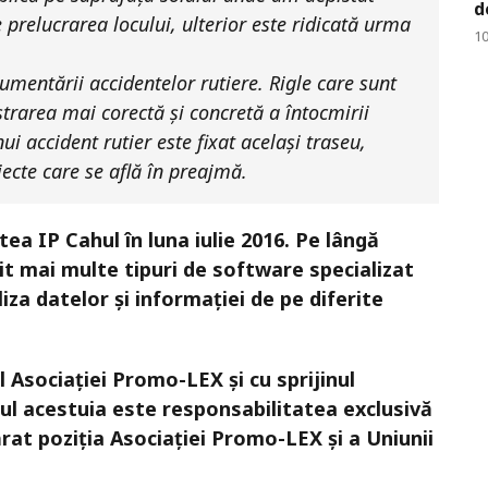
d
 prelucrarea locului, ulterior este ridicată urma
10
mentării accidentelor rutiere. Rigle care sunt
trarea mai corectă și concretă a întocmirii
ui accident rutier este fixat același traseu,
iecte care se află în preajmă.
tea IP Cahul în luna iulie 2016. Pe lângă
mit mai multe tipuri de software specializat
za datelor și informației de pe diferite
 Asociației Promo-LEX și cu sprijinul
tul acestuia este responsabilitatea exclusivă
ărat poziția Asociației Promo-LEX și a Uniunii