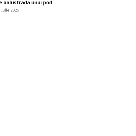
e balustrada unui pod
 Iulie 2026