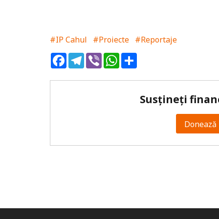
#IP Cahul
#Proiecte
#Reportaje
Facebook
Telegram
Viber
WhatsApp
Share
Susțineți finan
Donează 