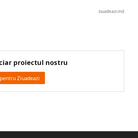
ziuadeazi.md
ciar proiectul nostru
pentru Ziuadeazi