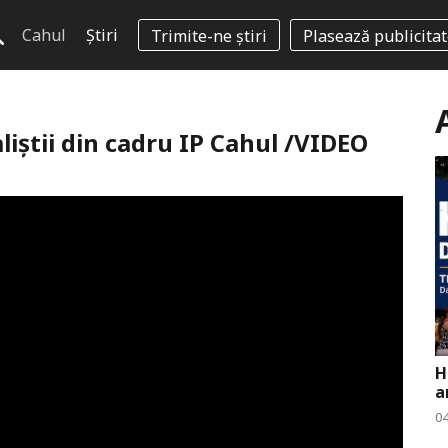
Cahul
Știri
Trimite-ne știri
Plasează publicita
liștii din cadru IP Cahul /VIDEO
H
a
0