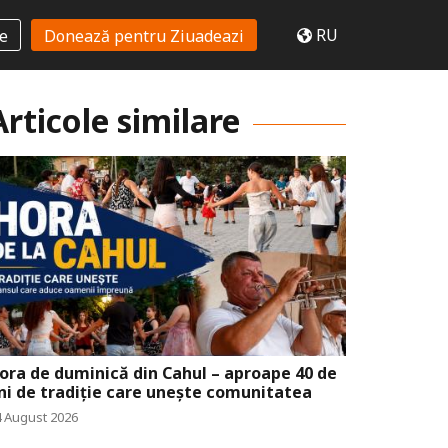
RU
te
Donează pentru Ziuadeazi
Articole similare
ora de duminică din Cahul – aproape 40 de
ni de tradiție care unește comunitatea
4 August 2026