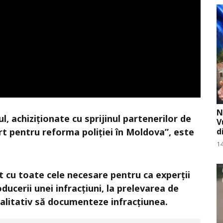
N
ul, achiziționate cu sprijinul partenerilor de
V
rt pentru reforma poliției în Moldova”, este
d
14
 cu toate cele necesare pentru ca experții
oducerii unei infracțiuni, la prelevarea de
calitativ să documenteze infracțiunea.