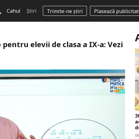
Cahul
Știri
Trimite-ne știri
Plasează publicita
e pentru elevii de clasa a IX-a: Vezi
3
a
d
0