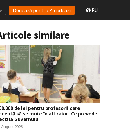
RU
te
Donează pentru Ziuadeazi
Articole similare
00.000 de lei pentru profesorii care
cceptă să se mute în alt raion. Ce prevede
ecizia Guvernului
6 August 2026