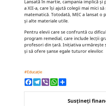
Lansată în martie, campania implică și pe
a XII-a, care își ajută colegii mai mici 
matematică. Totodată, MEC a lansat o pl
și alte materiale utile.
Pentru elevii care se confruntă cu dificul
program remedial, care include lecții gr
profesori din țară. Inițiativa urmărește 
și să ofere șanse egale tuturor elevilor.
#Educație
Facebook
Telegram
Viber
WhatsApp
Share
Susțineți finan