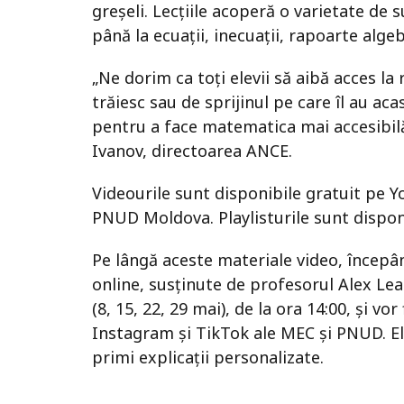
greșeli. Lecțiile acoperă o varietate de s
până la ecuații, inecuații, rapoarte alg
„Ne dorim ca toți elevii să aibă acces la 
trăiesc sau de sprijinul pe care îl au a
pentru a face matematica mai accesibilă,
Ivanov, directoarea ANCE.
Videourile sunt disponibile gratuit pe Y
PNUD Moldova. Playlisturile sunt dispon
Pe lângă aceste materiale video, începând
online, susținute de profesorul Alex Leah
(8, 15, 22, 29 mai), de la ora 14:00, și v
Instagram și TikTok ale MEC și PNUD. Ele
primi explicații personalizate.