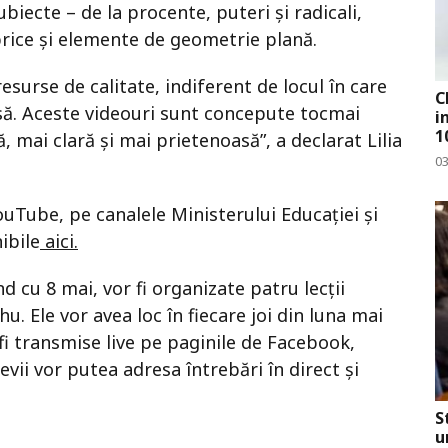
ubiecte – de la procente, puteri și radicali,
ebrice și elemente de geometrie plană.
resurse de calitate, indiferent de locul în care
C
casă. Aceste videouri sunt concepute tocmai
i
1
 mai clară și mai prietenoasă”, a declarat Lilia
0
ouTube, pe canalele Ministerului Educației și
ibile
aici.
 cu 8 mai, vor fi organizate patru lecții
u. Ele vor avea loc în fiecare joi din luna mai
or fi transmise live pe paginile de Facebook,
vii vor putea adresa întrebări în direct și
S
u