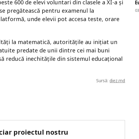
ste 600 de elevi voluntari din clasele a XI-a și
E
să se pregătească pentru examenul la
0
atformă, unde elevii pot accesa teste, orare
tăți la matematică, autoritățile au inițiat un
atuite predate de unii dintre cei mai buni
să reducă inechitățile din sistemul educațional
Sursă:
diez.md
ciar proiectul nostru