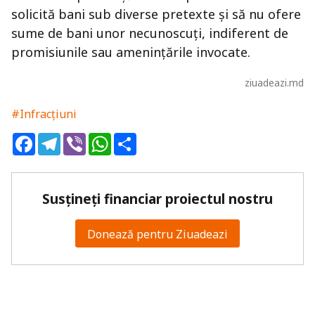
solicită bani sub diverse pretexte și să nu ofere
sume de bani unor necunoscuți, indiferent de
promisiunile sau amenințările invocate.
ziuadeazi.md
#Infracțiuni
Facebook
Telegram
Viber
WhatsApp
Share
Susțineți financiar proiectul nostru
Donează pentru Ziuadeazi