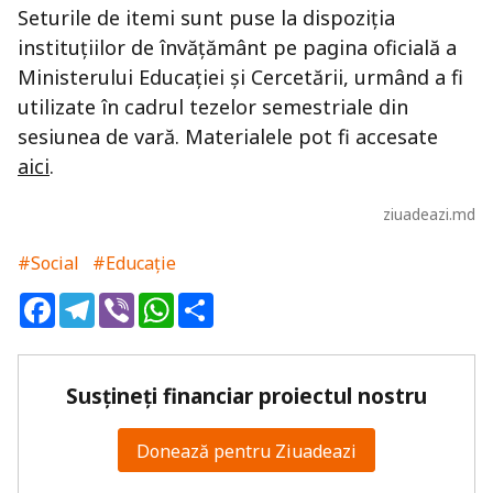
Seturile de itemi sunt puse la dispoziția
instituțiilor de învățământ pe pagina oficială a
Ministerului Educației și Cercetării, urmând a fi
utilizate în cadrul tezelor semestriale din
sesiunea de vară. Materialele pot fi accesate
aici
.
ziuadeazi.md
#Social
#Educație
Facebook
Telegram
Viber
WhatsApp
Share
Susțineți financiar proiectul nostru
Donează pentru Ziuadeazi