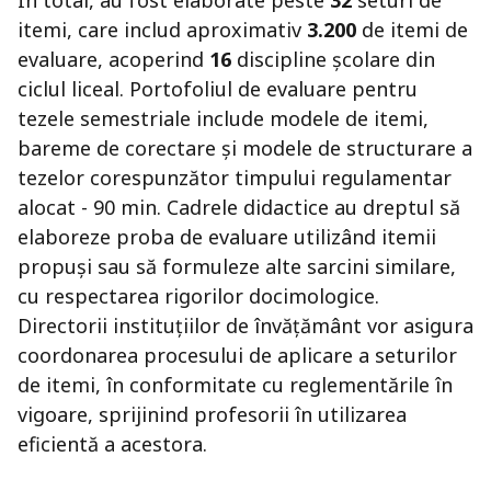
În total, au fost elaborate peste
32
seturi de
itemi, care includ aproximativ
3.200
de itemi de
evaluare, acoperind
16
discipline școlare din
ciclul liceal. Portofoliul de evaluare pentru
tezele semestriale include modele de itemi,
bareme de corectare și modele de structurare a
tezelor corespunzător timpului regulamentar
alocat - 90 min. Cadrele didactice au dreptul să
elaboreze proba de evaluare utilizând itemii
propuși sau să formuleze alte sarcini similare,
cu respectarea rigorilor docimologice.
Directorii instituțiilor de învățământ vor asigura
coordonarea procesului de aplicare a seturilor
de itemi, în conformitate cu reglementările în
vigoare, sprijinind profesorii în utilizarea
eficientă a acestora.