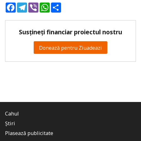
Facebook
Telegram
Viber
WhatsApp
Share
Susțineți financiar proiectul nostru
Donează pentru Ziuadeazi
Cahul
Știri
Plasează publicitate