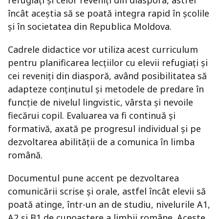
refugiați și celor reveniți din diaspora, astfel
încât aceștia să se poată integra rapid în școlile
și în societatea din Republica Moldova.
Cadrele didactice vor utiliza acest curriculum
pentru planificarea lecțiilor cu elevii refugiați și
cei reveniți din diasporă, având posibilitatea să
adapteze conținutul și metodele de predare în
funcție de nivelul lingvistic, vârsta și nevoile
fiecărui copil. Evaluarea va fi continuă și
formativă, axată pe progresul individual și pe
dezvoltarea abilității de a comunica în limba
română.
Documentul pune accent pe dezvoltarea
comunicării scrise și orale, astfel încât elevii să
poată atinge, într-un an de studiu, nivelurile A1,
A2 și B1 de cunoaștere a limbii române. Aceste