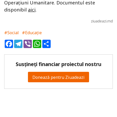
Operațiuni Umanitare. Documentul este
disponibil
aici
.
ziuadeazi.md
#Social
#Educație
Facebook
Telegram
Viber
WhatsApp
Share
Susțineți financiar proiectul nostru
Donează pentru Ziuadeazi