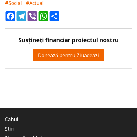
#Social
#Actual
Facebook
Telegram
Viber
WhatsApp
Share
Susțineți financiar proiectul nostru
Donează pentru Ziuadeazi
Cahul
Știri