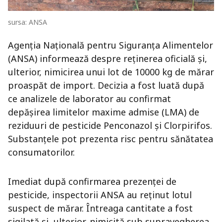
sursa: ANSA
Agenția Națională pentru Siguranța Alimentelor
(ANSA) informează despre reținerea oficială și,
ulterior, nimicirea unui lot de 10000 kg de mărar
proaspăt de import. Decizia a fost luată după
ce analizele de laborator au confirmat
depășirea limitelor maxime admise (LMA) de
reziduuri de pesticide Penconazol și Clorpirifos.
Substanțele pot prezenta risc pentru sănătatea
consumatorilor.
Imediat după confirmarea prezenței de
pesticide, inspectorii ANSA au reținut lotul
suspect de mărar. Întreaga cantitate a fost
sigilată și, ulterior, nimicită sub supravegherea