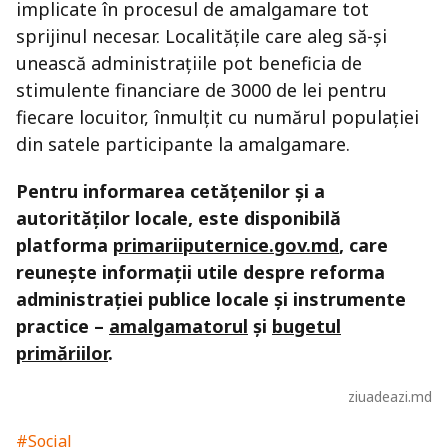
implicate în procesul de amalgamare tot
sprijinul necesar. Localitățile care aleg să-și
unească administrațiile pot beneficia de
stimulente financiare de 3000 de lei pentru
fiecare locuitor, înmulțit cu numărul populației
din satele participante la amalgamare.
Pentru informarea cetățenilor și a
autorităților locale, este disponibilă
platforma
primariiputernice.gov.md
, care
reunește informații utile despre reforma
administrației publice locale și instrumente
practice –
amalgamatorul
și
bugetul
primăriilor
.
ziuadeazi.md
#Social