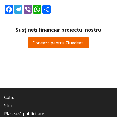
Facebook
Telegram
Viber
WhatsApp
Share
Susțineți financiar proiectul nostru
Donează pentru Ziuadeazi
Cahul
Știri
Plasează publicitate