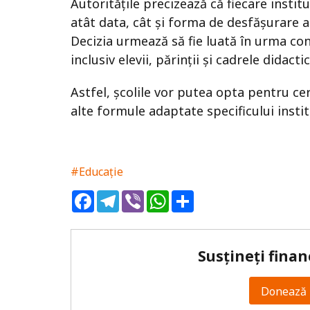
Autoritățile precizează că fiecare insti
atât data, cât și forma de desfășurare a a
Decizia urmează să fie luată în urma con
inclusiv elevii, părinții și cadrele didactic
Astfel, școlile vor putea opta pentru cer
alte formule adaptate specificului instit
#Educație
Facebook
Telegram
Viber
WhatsApp
Share
Susțineți finan
Donează 