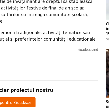
tuție de învățământ are dreptul să stabilească
ctivităților festive de final de an școlar.
sultărilor cu întreaga comunitate școlară,
e.
C
i
emonii tradiționale, activități tematice sau
1
uției și preferințelor comunității educaționale.
0
ziuadeazi.md
ciar proiectul nostru
S
pentru Ziuadeazi
u