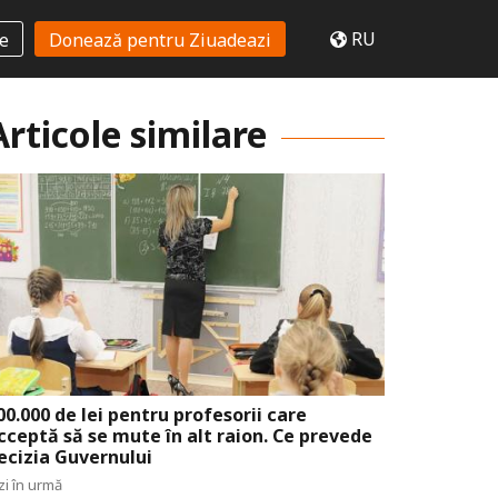
RU
te
Donează pentru Ziuadeazi
Articole similare
00.000 de lei pentru profesorii care
cceptă să se mute în alt raion. Ce prevede
ecizia Guvernului
zi în urmă