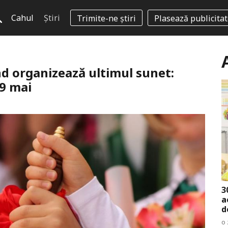
Cahul
Știri
Trimite-ne știri
Plasează publicita
nd organizează ultimul sunet:
29 mai
3
a
d
o 