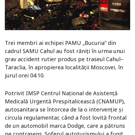
Trei membri ai echipei PAMU „Bucuria” din
cadrul SAMU Cahul au fost răniți în urma unui
grav accident rutier produs pe traseul Cahul–
Taraclia, în apropierea localității Moscovei, în
jurul orei 04:10.
Potrivit IMSP Centrul Național de Asistență
Medicală Urgentă Prespitalicească (CNAMUP),
autosanitara se întorcea de la o intervenție și
circula regulamentar, când a fost lovită frontal
de un automobil marca Dodge, care a pătruns
pe contrasens. Șoferul autoturismului a fugit