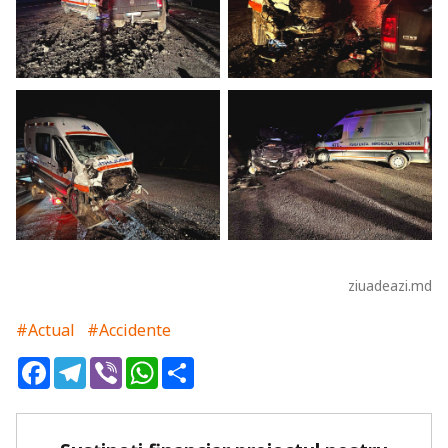
ziuadeazi.md
#Actual
#Accidente
Facebook
Telegram
Viber
WhatsApp
Share