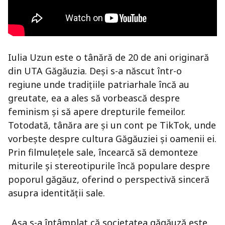
Iulia Uzun este o tânără de 20 de ani originară
din UTA Găgăuzia. Deși s-a născut într-o
regiune unde tradițiile patriarhale încă au
greutate, ea a ales să vorbească despre
feminism și să apere drepturile femeilor.
Totodată, tânăra are și un cont pe TikTok, unde
vorbește despre cultura Găgăuziei și oamenii ei.
Prin filmulețele sale, încearcă să demonteze
miturile și stereotipurile încă populare despre
poporul găgăuz, oferind o perspectivă sinceră
asupra identității sale.
„Așa s-a întâmplat că societatea găgăuză este