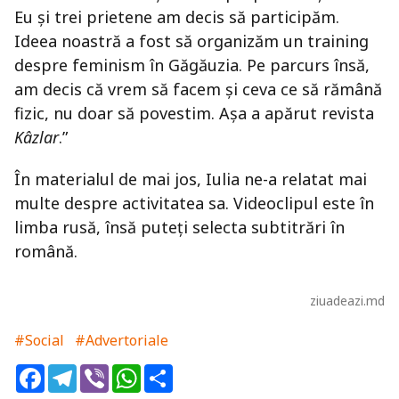
Eu și trei prietene am decis să participăm.
Ideea noastră a fost să organizăm un training
despre feminism în Găgăuzia. Pe parcurs însă,
am decis că vrem să facem și ceva ce să rămână
fizic, nu doar să povestim. Așa a apărut revista
Kâzlar
.”
În materialul de mai jos, Iulia ne-a relatat mai
multe despre activitatea sa. Videoclipul este în
limba rusă, însă puteți selecta subtitrări în
română.
ziuadeazi.md
#Social
#Advertoriale
Facebook
Telegram
Viber
WhatsApp
Share