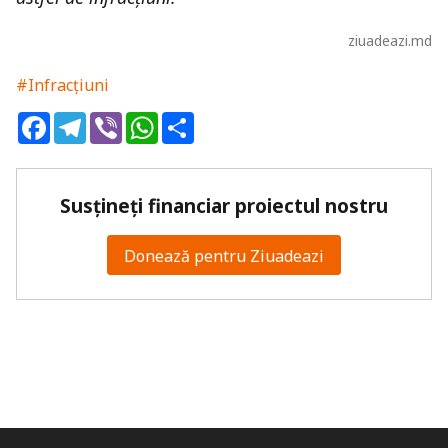
ziuadeazi.md
#Infracțiuni
Facebook
Telegram
Viber
WhatsApp
Share
Susțineți financiar proiectul nostru
Donează pentru Ziuadeazi