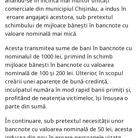
aflându-se în incinta mai multor unități
comerciale din municipiul Chișinău, a indus în
eroare angajații acestora, sub pretextul
schimbului de mijloace bănești în bancnote cu
valoare nominală mai mică.
Acesta transmitea sume de bani în bancnote cu
nominalul de 1000 lei, primind în schimb
mijloace bănești în bancnote cu valoarea
nominală de 100 și 200 lei. Ulterior, în scopul
creării unei aparențe de bună-credință,
inculpatul număra în mod rapid banii primiți și,
profitând de neatenția victimelor, își însușea o
parte din sumă.
În continuare, sub pretextul necesității unor
bancnote cu valoarea nominală de 50 lei, acesta
inducea din nou în eroare persoanele vizate,