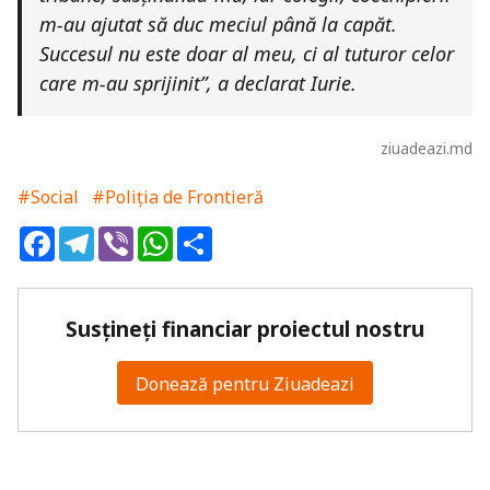
m-au ajutat să duc meciul până la capăt.
Succesul nu este doar al meu, ci al tuturor celor
care m-au sprijinit”, a declarat Iurie.
ziuadeazi.md
#Social
#Poliția de Frontieră
Facebook
Telegram
Viber
WhatsApp
Share
Susțineți financiar proiectul nostru
Donează pentru Ziuadeazi