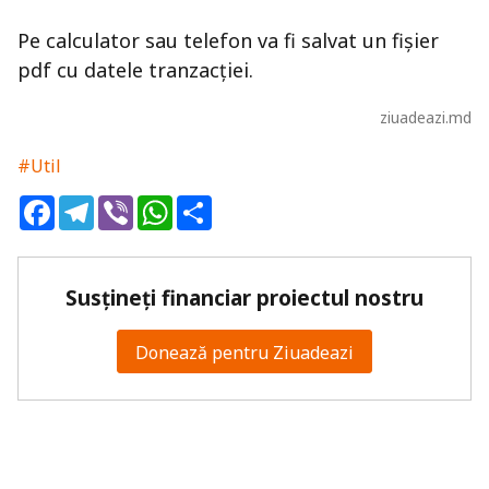
Pe calculator sau telefon va fi salvat un fișier
pdf cu datele tranzacției.
ziuadeazi.md
#Util
Facebook
Telegram
Viber
WhatsApp
Share
Susțineți financiar proiectul nostru
Donează pentru Ziuadeazi