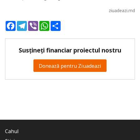
ziuadeazi.md
Facebook
Telegram
Viber
WhatsApp
Share
Susțineți financiar proiectul nostru
Donează pentru Ziuadeazi
Cahul