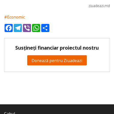
ziuadeazi.md
#Economic
Facebook
Telegram
Viber
WhatsApp
Share
Susțineți financiar proiectul nostru
Donează pentru Ziuadeazi
Cahul