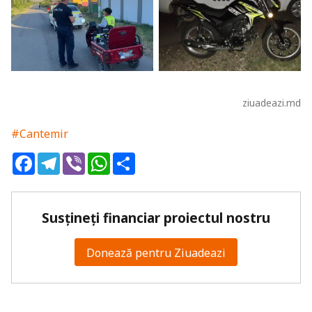
ziuadeazi.md
#Cantemir
Facebook
Telegram
Viber
WhatsApp
Share
Susțineți financiar proiectul nostru
Donează pentru Ziuadeazi