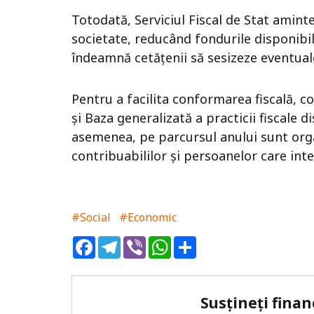
Totodată, Serviciul Fiscal de Stat amin
societate, reducând fondurile disponibile
îndeamnă cetățenii să sesizeze eventual
Pentru a facilita conformarea fiscală, c
și Baza generalizată a practicii fiscale di
asemenea, pe parcursul anului sunt org
contribuabililor și persoanelor care inte
#Social
#Economic
Facebook
Telegram
Viber
WhatsApp
Share
Susțineți finan