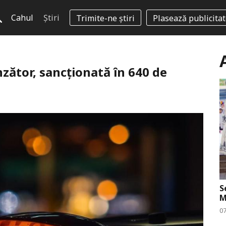
Cahul
Știri
Trimite-ne știri
Plasează publicita
inzător, sancționată în 640 de
S
M
0