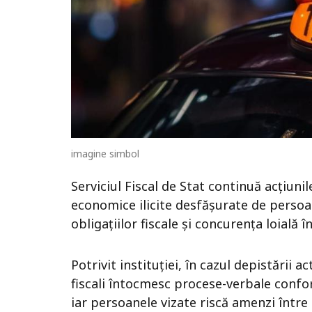
imagine simbol
Serviciul Fiscal de Stat continuă acțiunil
economice ilicite desfășurate de persoa
obligațiilor fiscale și concurența loială î
Potrivit instituției, în cazul depistării ac
fiscali întocmesc procese-verbale confor
iar persoanele vizate riscă amenzi între 1