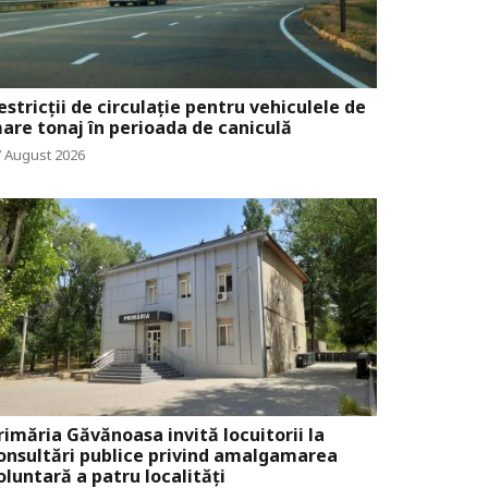
estricții de circulație pentru vehiculele de
are tonaj în perioada de caniculă
7 August 2026
rimăria Găvănoasa invită locuitorii la
onsultări publice privind amalgamarea
oluntară a patru localități