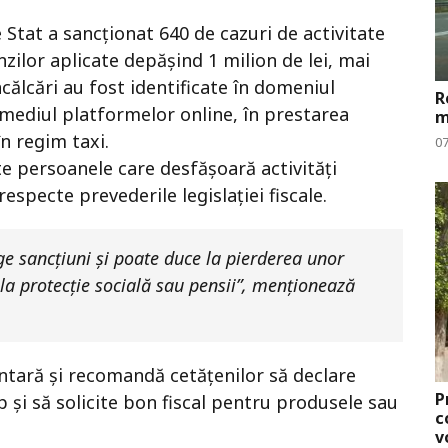
e Stat a sancționat 640 de cazuri de activitate
zilor aplicate depășind 1 milion de lei, mai
ncălcări au fost identificate în domeniul
R
rmediul platformelor online, în prestarea
m
în regim taxi.
0
e persoanele care desfășoară activități
especte prevederile legislației fiscale.
age sancțiuni și poate duce la pierderea unor
la protecție socială sau pensii”, menționează
ntară și recomandă cetățenilor să declare
P
mp și să solicite bon fiscal pentru produsele sau
c
v