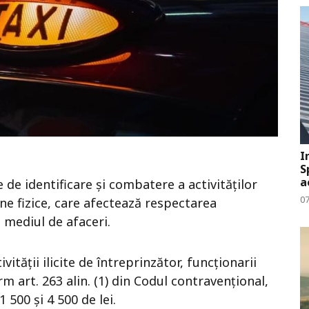
I
S
a
e de identificare și combatere a activităților
0
ne fizice, care afectează respectarea
n mediul de afaceri.
tivității ilicite de întreprinzător, funcționarii
m art. 263 alin. (1) din Codul contravențional,
 500 și 4 500 de lei.