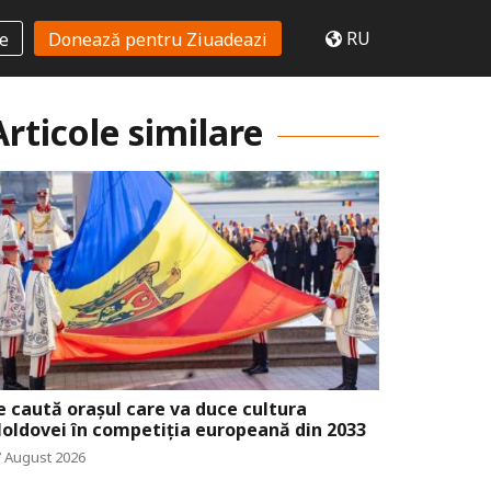
RU
te
Donează pentru Ziuadeazi
Articole similare
e caută orașul care va duce cultura
oldovei în competiția europeană din 2033
7 August 2026