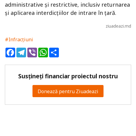
administrative și restrictive, inclusiv returnarea
și aplicarea interdicțiilor de intrare în țară.
ziuadeazi.md
#Infracțiuni
Facebook
Telegram
Viber
WhatsApp
Share
Susțineți financiar proiectul nostru
Donează pentru Ziuadeazi