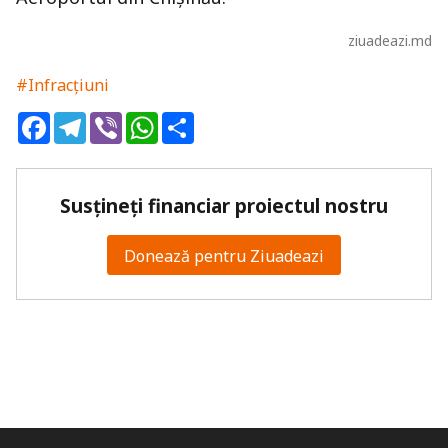
ziuadeazi.md
#Infracțiuni
Facebook
Telegram
Viber
WhatsApp
Share
Susțineți financiar proiectul nostru
Donează pentru Ziuadeazi