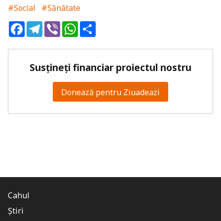
#Social
#Sănătate
Facebook
Telegram
Viber
WhatsApp
Share
Susțineți financiar proiectul nostru
Donează pentru Ziuadeazi
Cahul
Știri