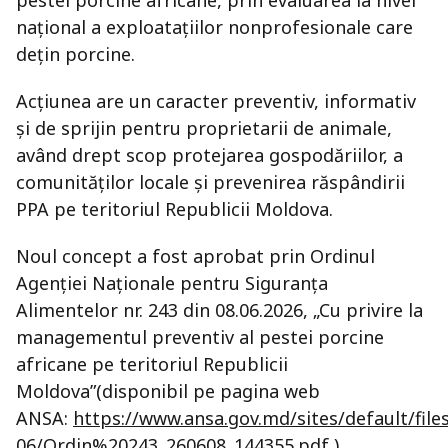
pestei porcine africane, prin evaluarea la nivel
național a exploatațiilor nonprofesionale care
dețin porcine.
Acțiunea are un caracter preventiv, informativ
și de sprijin pentru proprietarii de animale,
având drept scop protejarea gospodăriilor, a
comunităților locale și prevenirea răspândirii
PPA pe teritoriul Republicii Moldova.
Noul concept a fost aprobat prin Ordinul
Agenției Naționale pentru Siguranța
Alimentelor nr. 243 din 08.06.2026, „Cu privire la
managementul preventiv al pestei porcine
africane pe teritoriul Republicii
Moldova”(disponibil pe pagina web
ANSA:
https://www.ansa.gov.md/sites/default/file
06/Ordin%20243_260608_144355.pdf
)